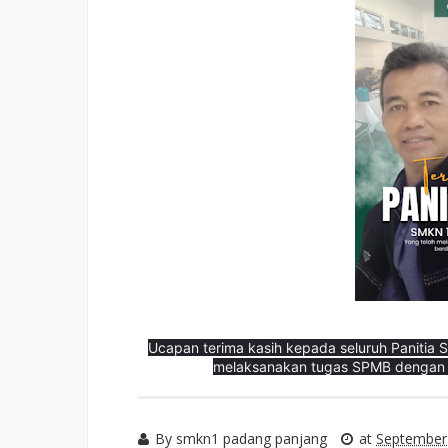
Ucapan terima kasih kepada seluruh Paniti
melaksanakan tugas SPMB dengan ba
By
smkn1 padang panjang
at
September