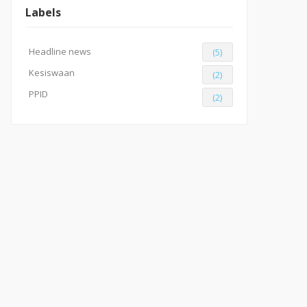
Labels
Headline news
(5)
Kesiswaan
(2)
PPID
(2)