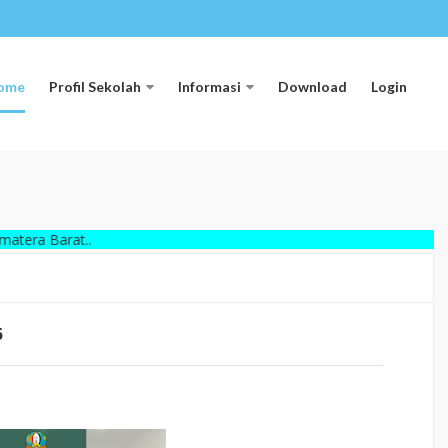
ome
Profil Sekolah
Informasi
Download
Login
rat..
6