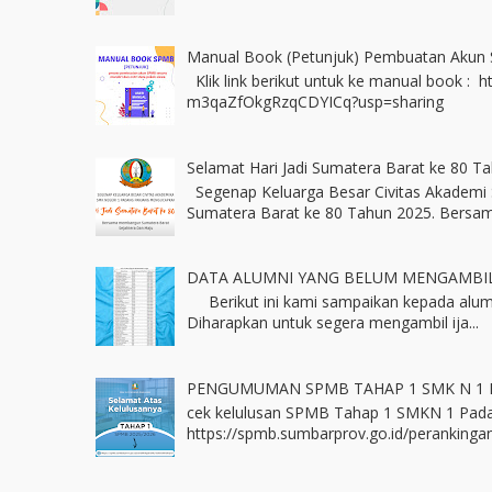
Manual Book (Petunjuk) Pembuatan Akun
Klik link berikut untuk ke manual book : 
m3qaZfOkgRzqCDYICq?usp=sharing
Selamat Hari Jadi Sumatera Barat ke 80 T
Segenap Keluarga Besar Civitas Akademi 
Sumatera Barat ke 80 Tahun 2025. Bersama
DATA ALUMNI YANG BELUM MENGAMBIL
Berikut ini kami sampaikan kepada alum
Diharapkan untuk segera mengambil ija...
PENGUMUMAN SPMB TAHAP 1 SMK N 1
cek kelulusan SPMB Tahap 1 SMKN 1 Pada
https://spmb.sumbarprov.go.id/perankingan