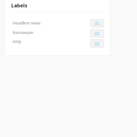
Labels
Headline news
(5)
Kesiswaan
(2)
PPID
(2)