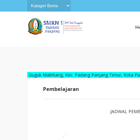
H
 70, Guguk Malintang, Kec. Padang Panjang Timur, Kota Padang Panja
Pembelajaran
JADWAL PEMBE