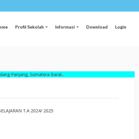
ome
Profil Sekolah
Informasi
Download
Login
ng, Sumatera Barat..
LAJARAN T.A 2024/ 2025