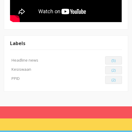
Labels
Headline news
(5)
Kesiswaan
(2)
PPID
(2)