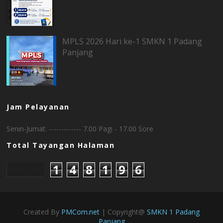
MPLS 2026 Hari ke-1 SMKN 1 Padang
Panjang
Jam Pelayanan
Senin-Jumat: ------------- 7.00 Pagi - 17.00 Sore
Total Tayangan Halaman
1
4
8
1
9
6
Created By
PMCom.net
| Copyright@
SMKN 1 Padang
Panjang