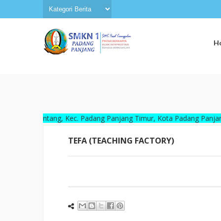
H
Malintang, Kec. Padang Panjang Timur, Kota Padang Panjang, Sumate
TEFA (TEACHING FACTORY)