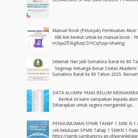
Manual Book (Petunjuk) Pembuatan Akun
Klik link berikut untuk ke manual book : 
m3qaZfOkgRzqCDYICq?usp=sharing
Selamat Hari Jadi Sumatera Barat ke 80 T
Segenap Keluarga Besar Civitas Akademi 
Sumatera Barat ke 80 Tahun 2025. Bersama
DATA ALUMNI YANG BELUM MENGAMBIL
Berikut ini kami sampaikan kepada alum
Diharapkan untuk segera mengambil ija...
PENGUMUMAN SPMB TAHAP 1 SMK N 1
cek kelulusan SPMB Tahap 1 SMKN 1 Pada
https://spmb.sumbarprov.go.id/perankingan