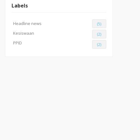
Labels
Headline news
(5)
Kesiswaan
(2)
PPID
(2)