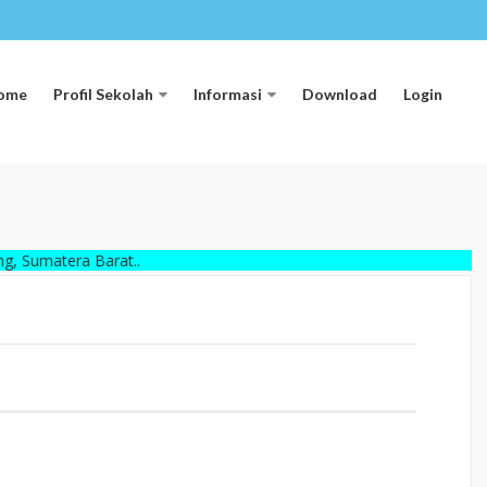
ome
Profil Sekolah
Informasi
Download
Login
ra Barat..