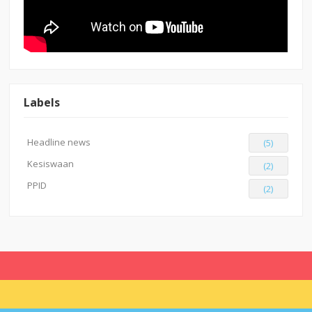
Labels
Headline news
(5)
Kesiswaan
(2)
PPID
(2)