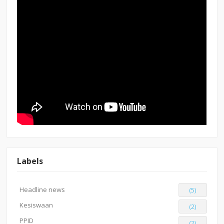
Labels
Headline news
(5)
Kesiswaan
(2)
PPID
(2)