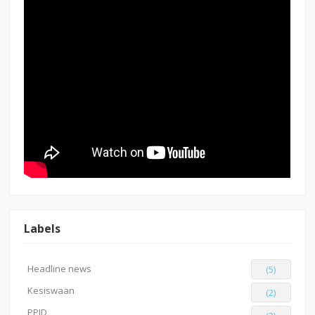
Labels
Headline news
(5)
Kesiswaan
(2)
PPID