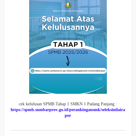
cek kelulusan SPMB Tahap 1 SMKN 1 Padang Panjang :
https://spmb.sumbarprov.go.id/perankingansmk/seleksinilaira
por