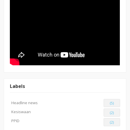
Labels
Headline news
(5)
Kesiswaan
(2)
PPID
(2)